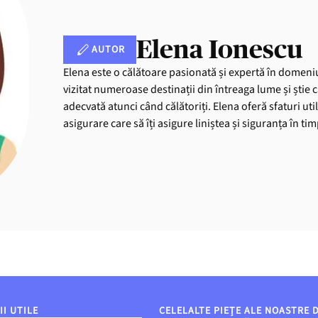
Elena Ionescu
AUTOR
Elena este o călătoare pasionată și expertă în domeniu
vizitat numeroase destinații din întreaga lume și știe 
adecvată atunci când călătoriți. Elena oferă sfaturi uti
asigurare care să îți asigure liniștea și siguranța în ti
I UTILE
CELELALTE PIEȚE ALE NOASTRE 