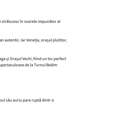
și strălucesc în soarele impunător al
n autentic. Iar Veneția, orașul plutitor,
a și Orașul Vechi, fiind un loc perfect
le spectaculoase de la Turnul Belém
pul său auriu pare ruptă dintr-o