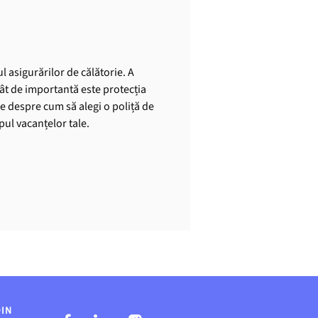
l asigurărilor de călătorie. A
cât de importantă este protecția
le despre cum să alegi o poliță de
mpul vacanțelor tale.
DIN