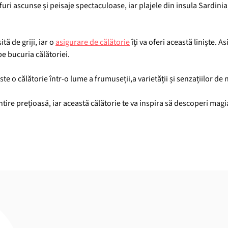
furi ascunse și peisaje spectaculoase, iar plajele din insula Sardinia,
tă de griji, iar o
asigurare de călătorie
îți va oferi această liniște.
pe bucuria călătoriei.
 o călătorie într-o lume a frumuseții,a varietății și senzațiilor de 
ntire prețioasă, iar această călătorie te va inspira să descoperi magi