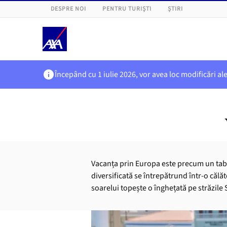
DESPRE NOI
PENTRU TURIȘTI
ȘTIRI
Începând cu 1 iulie 2026, vor avea loc modificări al
Vacanța prin Europa este precum un tablo
diversificată se întrepătrund într-o călăt
soarelui topește o înghețată pe străzile 