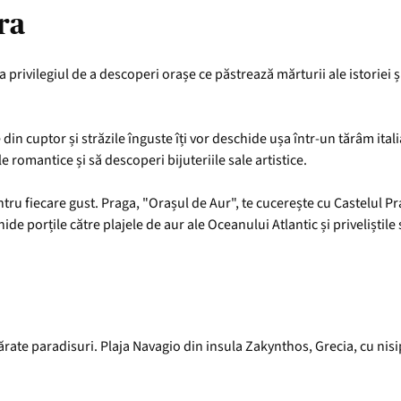
ra
a privilegiul de a descoperi orașe ce păstrează mărturii ale istoriei 
n cuptor și străzile înguste îți vor deschide ușa într-un tărâm italia
le romantice și să descoperi bijuteriile sale artistice.
u fiecare gust. Praga, "Orașul de Aur", te cucerește cu Castelul Prag
hide porțile către plajele de aur ale Oceanului Atlantic și priveliști
ate paradisuri. Plaja Navagio din insula Zakynthos, Grecia, cu nisi