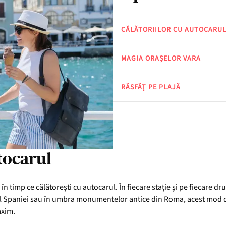
CĂLĂTORIILOR CU AUTOCARU
MAGIA ORAȘELOR VARA
RĂSFĂȚ PE PLAJĂ
tocarul
 timp ce călătorești cu autocarul. În fiecare stație și pe fiecare dr
 al Spaniei sau în umbra monumentelor antice din Roma, acest mod de 
axim.