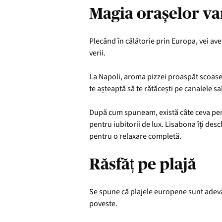
Magia orașelor va
Plecând în călătorie prin Europa, vei ave
verii.
La Napoli, aroma pizzei proaspăt scoase di
te așteaptă să te rătăcești pe canalele sa
După cum spuneam, există câte ceva pentr
pentru iubitorii de lux. Lisabona îți desc
pentru o relaxare completă.
Răsfăț pe plajă
Se spune că plajele europene sunt adevăr
poveste.