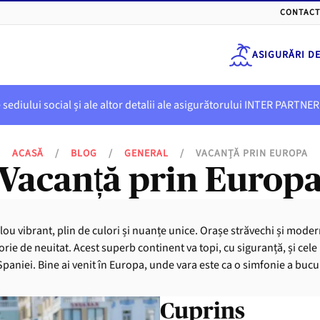
CONTACT
ASIGURĂRI D
e sediului social și ale altor detalii ale asigurătorului INTER PART
ACASĂ
/
BLOG
/
GENERAL
/
VACANȚĂ PRIN EUROPA
Vacanță prin Europ
u vibrant, plin de culori și nuanțe unice. Orașe străvechi și moderne
orie de neuitat. Acest superb continent va topi, cu siguranță, și cele 
Spaniei. Bine ai venit în Europa, unde vara este ca o simfonie a bucu
Cuprins