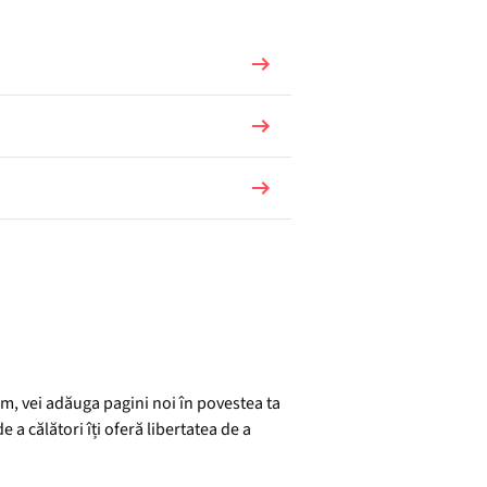
L
um, vei adăuga pagini noi în povestea ta
a călători îți oferă libertatea de a