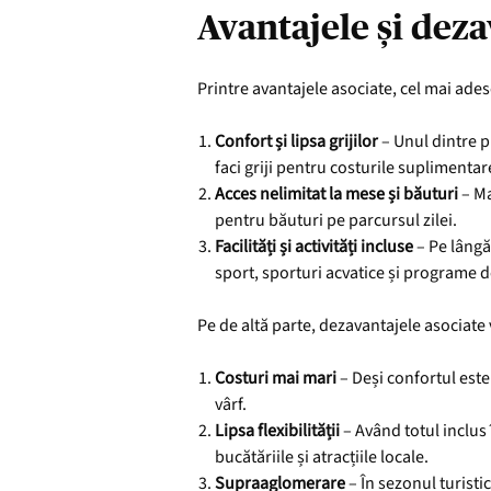
Avantajele și deza
Printre avantajele asociate, cel mai ades
Confort și lipsa grijilor
– Unul dintre p
faci griji pentru costurile suplimentare
Acces nelimitat la mese și băuturi
– Ma
pentru băuturi pe parcursul zilei.
Facilități și activități incluse
– Pe lângă 
sport, sporturi acvatice și programe d
Pe de altă parte, dezavantajele asociate 
Costuri mai mari
– Deși confortul este
vârf.
Lipsa flexibilității
– Având totul inclus 
bucătăriile și atracțiile locale.
Supraaglomerare
– În sezonul turistic