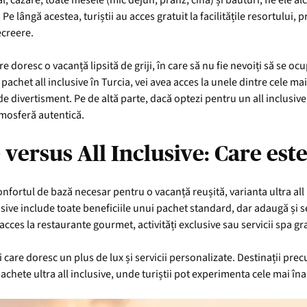
l, cazare, toate mesele (mic dejun, prânz, cină) și băuturi, fie ele al
e lângă acestea, turiștii au acces gratuit la facilitățile resortului, p
ecreere.
e doresc o vacanță lipsită de griji, în care să nu fie nevoiți să se o
n pachet all inclusive în Turcia, vei avea acces la unele dintre cele 
 de divertisment. Pe de altă parte, dacă optezi pentru un all inclusiv
tmosferă autentică.
 versus All Inclusive: Care est
confortul de bază necesar pentru o vacanță reușită, varianta ultra all 
lusive include toate beneficiile unui pachet standard, dar adaugă și
ces la restaurante gourmet, activități exclusive sau servicii spa gra
 care doresc un plus de lux și servicii personalizate. Destinații pre
chete ultra all inclusive, unde turiștii pot experimenta cele mai în