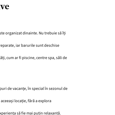
ive
ste organizat dinainte. Nu trebuie să îți
reparate, iar barurile sunt deschise
ăți, cum ar fi piscine, centre spa, săli de
puri de vacanțe, în special în sezonul de
 aceeași locație, fără a explora
experiența să fie mai puțin relaxantă.