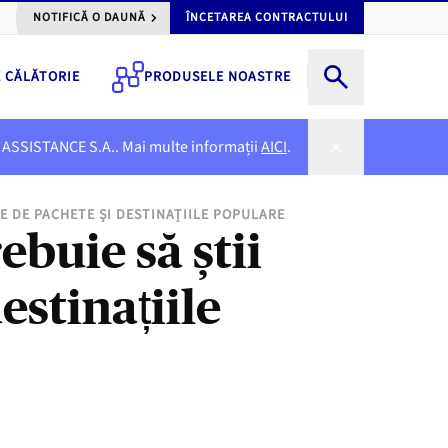
NOTIFICĂ O DAUNĂ
ÎNCETAREA CONTRACTULUI
E CĂLĂTORIE
PRODUSELE NOASTRE
NER ASSISTANCE S.A.. Mai multe informații
AICI
.
LE DE PACHETE ȘI DESTINAȚIILE POPULARE
ebuie să știi
estinațiile