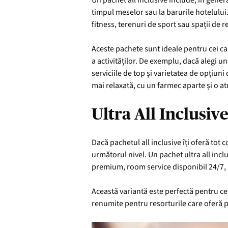
Un pachet all inclusive include, în genera
timpul meselor sau la barurile hotelului. P
fitness, terenuri de sport sau spații de r
Aceste pachete sunt ideale pentru cei car
a activităților. De exemplu, dacă alegi u
serviciile de top și varietatea de opțiuni
mai relaxată, cu un farmec aparte și o a
Ultra All Inclusive
Dacă pachetul all inclusive îți oferă tot 
următorul nivel. Un pachet ultra all inc
premium, room service disponibil 24/7, ac
Această variantă este perfectă pentru cei
renumite pentru resorturile care oferă pa