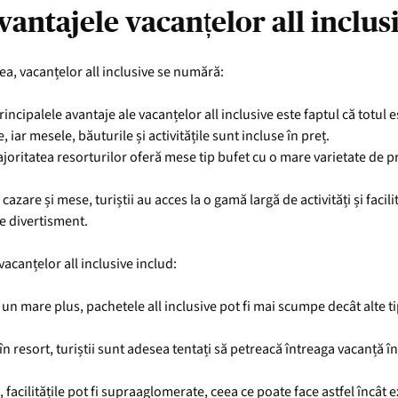
vantajele vacanțelor all inclus
ea, vacanțelor all inclusive se numără:
rincipalele avantaje ale vacanțelor all inclusive este faptul că totul e
, iar mesele, băuturile și activitățile sunt incluse în preț.
joritatea resorturilor oferă mese tip bufet cu o mare varietate de p
cazare și mese, turiștii au acces la o gamă largă de activități și facilit
e divertisment.
vacanțelor all inclusive includ:
 un mare plus, pachetele all inclusive pot fi mai scumpe decât alte ti
în resort, turiștii sunt adesea tentați să petreacă întreaga vacanță în
, facilitățile pot fi supraaglomerate, ceea ce poate face astfel încât 