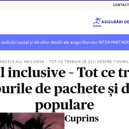
CONTACT
ASIGURĂRI D
e sediului social și ale altor detalii ale asigurătorului INTER PART
ANȚELE ALL INCLUSIVE – TOT CE TREBUIE SĂ ȘTII DESPRE TIPURI
l inclusive – Tot ce tr
urile de pachete și d
populare
Cuprins