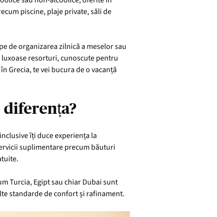
coolice sau non-alcoolice, oferite în
recum piscine, plaje private, săli de
cupe de organizarea zilnică a meselor sau
mai luxoase resorturi, cunoscute pentru
e în Grecia, te vei bucura de o vacanță
e diferența?
inclusive îți duce experiența la
 servicii suplimentare precum băuturi
tuite.
cum Turcia, Egipt sau chiar Dubai sunt
alte standarde de confort și rafinament.