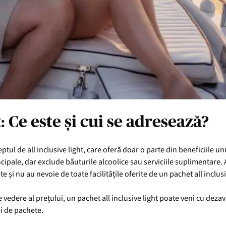
: Ce este și cui se adresează?
eptul de all inclusive light, care oferă doar o parte din beneficiile u
ipale, dar exclude băuturile alcoolice sau serviciile suplimentare. A
te și nu au nevoie de toate facilitățile oferite de un pachet all inclu
e vedere al prețului, un pachet all inclusive light poate veni cu deza
uri de pachete.