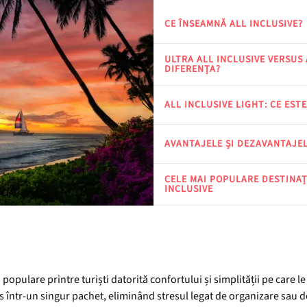
CE ÎNSEAMNĂ ALL INCLUSIVE?
ULTRA ALL INCLUSIVE VERSUS 
DIFERENȚA?
ALL INCLUSIVE LIGHT: CE ESTE
AVANTAJELE ȘI DEZAVANTAJEL
CELE MAI POPULARE DESTINAȚ
INCLUSIVE
 populare printre turiști datorită confortului și simplității pe care l
nclus într-un singur pachet, eliminând stresul legat de organizare sau