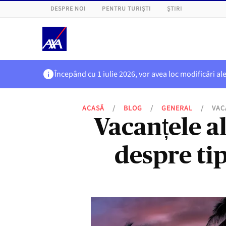
DESPRE NOI
PENTRU TURIȘTI
ȘTIRI
Începând cu 1 iulie 2026, vor avea loc modificări al
ACASĂ
/
BLOG
/
GENERAL
/
VAC
Vacanțele al
despre tip