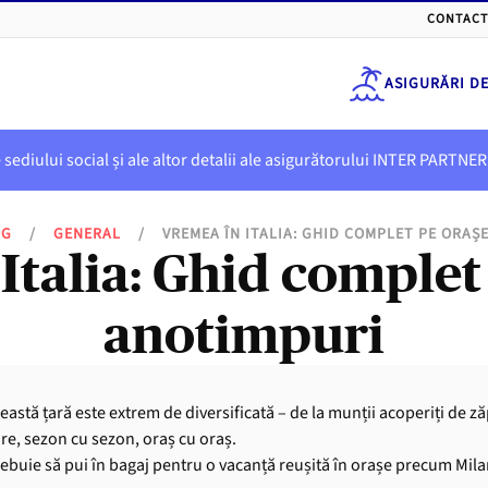
CONTACT
ASIGURĂRI D
e sediului social și ale altor detalii ale asigurătorului INTER PART
OG
/
GENERAL
/
VREMEA ÎN ITALIA: GHID COMPLET PE ORAȘ
Italia: Ghid complet 
anotimpuri
 această țară este extrem de diversificată – de la munții acoperiți de 
are, sezon cu sezon, oraș cu oraș.
ebuie să pui în bagaj pentru o vacanță reușită în orașe precum Mila