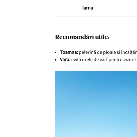
Iarna
Recomandări utile:
Toamna:
pelerină de ploaie și încălță
Vara:
evită orele de vârf pentru vizite t