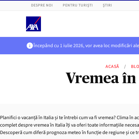
DESPRE NOI
PENTRU TURIȘTI
ȘTIRI
Începând cu 1 iulie 2026, vor avea loc modificări al
ACASĂ
/
BL
Vremea în 
Planifici o vacanță în Italia și te întrebi cum va fi vremea? Clima în
complet despre vremea în Italia îți va oferi toate informațiile neces
Descoperă cum diferă prognoza meteo în funcție de regiune și ce tr