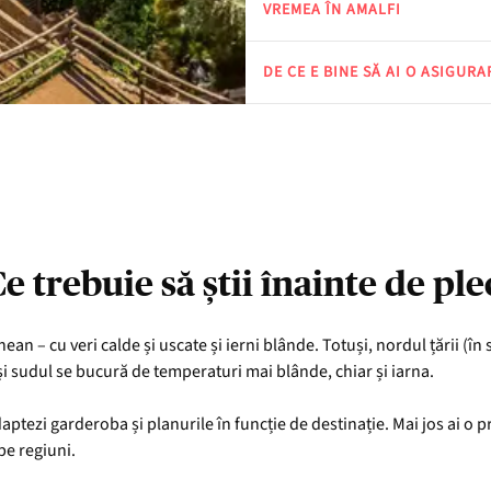
VREMEA ÎN AMALFI
DE CE E BINE SĂ AI O ASIGURA
e trebuie să știi înainte de pl
ean – cu veri calde și uscate și ierni blânde. Totuși, nordul țării (în
și sudul se bucură de temperaturi mai blânde, chiar și iarna.
daptezi garderoba și planurile în funcție de destinație. Mai jos ai o
pe regiuni.