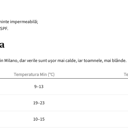
minte impermeabilă;
 SPF.
a
in Milano, dar verile sunt ușor mai calde, iar toamnele, mai blânde.
Temperatura Min (°C)
T
9–13
19–23
10–15