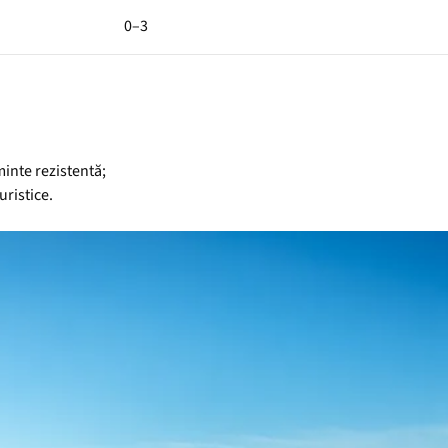
0–3
minte rezistentă;
uristice.