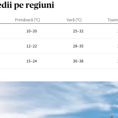
dii pe regiuni
Primăvară (°C)
Vară (°C)
Toamn
10–20
25–32
12–22
28–35
15–24
30–38