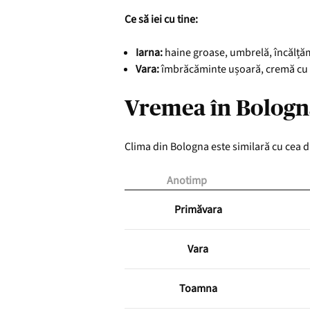
Ce să iei cu tine:
Iarna:
haine groase, umbrelă, încălță
Vara:
îmbrăcăminte ușoară, cremă cu
Vremea în Bologn
Clima din Bologna este similară cu cea d
Anotimp
Primăvara
Vara
Toamna