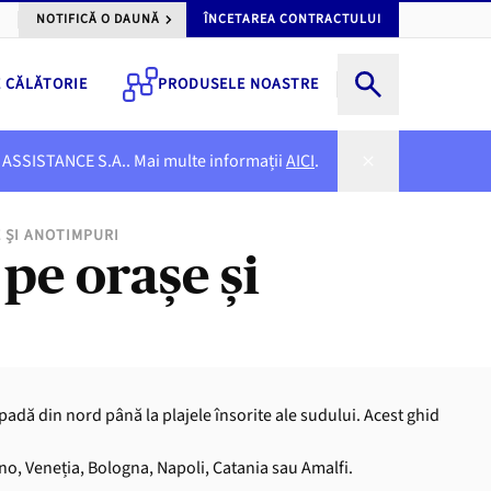
NOTIFICĂ O DAUNĂ
ÎNCETAREA CONTRACTULUI
E CĂLĂTORIE
PRODUSELE NOASTRE
NER ASSISTANCE S.A.. Mai multe informații
AICI
.
E ȘI ANOTIMPURI
pe orașe și
zăpadă din nord până la plajele însorite ale sudului. Acest ghid
no, Veneția, Bologna, Napoli, Catania sau Amalfi.