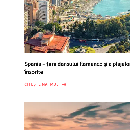
Spania – țara dansului flamenco și a plajelo
însorite
CITEȘTE MAI MULT