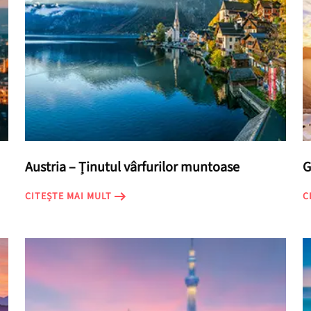
Austria – Ținutul vârfurilor muntoase
G
CITEȘTE MAI MULT
C