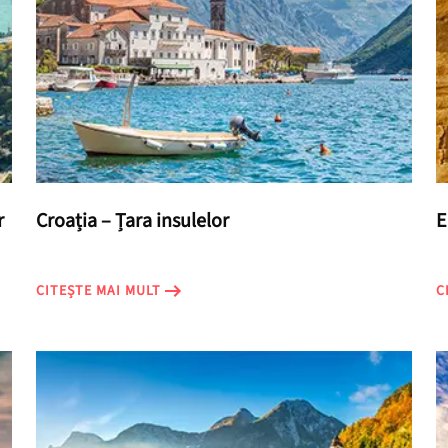
r
Croația – Țara insulelor
E
CITEȘTE MAI MULT
C