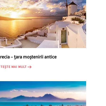
recia – țara moștenirii antice
ITEȘTE MAI MULT