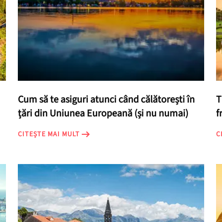
Cum să te asiguri atunci când călătorești în
T
țări din Uniunea Europeană (și nu numai)
f
CITEȘTE MAI MULT
C