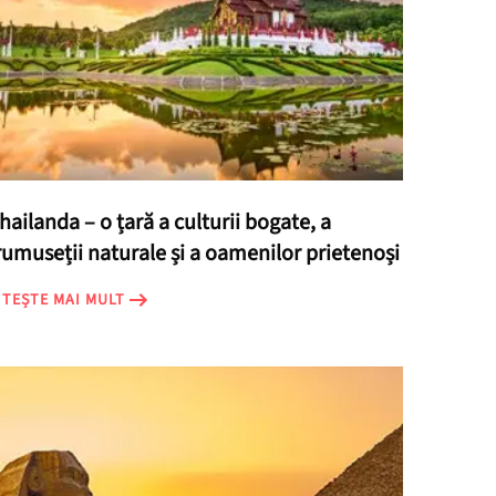
hailanda – o țară a culturii bogate, a
rumuseții naturale și a oamenilor prietenoși
ITEȘTE MAI MULT