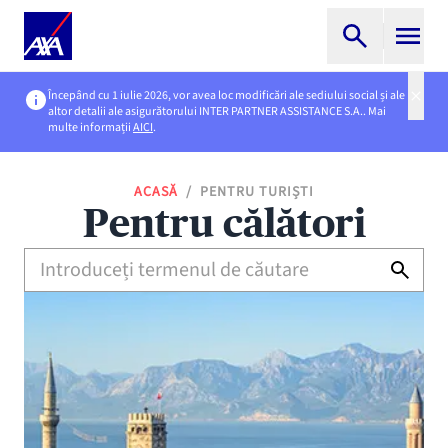
Începând cu 1 iulie 2026, vor avea loc modificări ale sediului social și ale
altor detalii ale asigurătorului INTER PARTNER ASSISTANCE S.A.. Mai
multe informații
AICI
.
ACASĂ
/
PENTRU TURIȘTI
Pentru călători